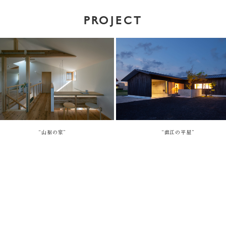
PROJECT
“山裾の家”
“直江の平屋”