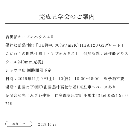
完成見学会のご案内
吉田邸オープンハウス.4.0
優れた断熱性能「Ua値=0.30(W/m2K) HEAT20 G2グレード」
こだわりの断熱仕様「トリプルガラス」「付加断熱：高性能グラス
ウール240mm充填」
ショウコ店 同時開催予定
日時：2019年11月9日(土)・10(日) 10:00~15:00 ※予約不要
場所：出雲市下横町(出雲農林高校付近) ※駐車スペースあり
お問合せ先：みざわ建設 仁多郡奥出雲町小馬木43 tel.0854-53-0
718
お知らせ
2019.10.28