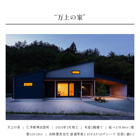
“万上の家”
万上の家 ｜ 仁多郡奥出雲町 ｜ 2024年2月竣工 ｜ 木造2階建て ｜ 延べ178.86㎡/建
築129.18㎡ ｜ 長期優良住宅 耐震等級2 HEATG3グレード 気密C値0.1