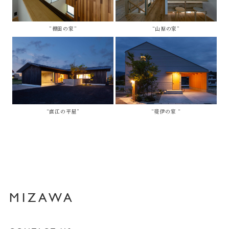
”棚田の家”
“山裾の家”
“直江の平屋”
“斐伊の家 “
MIZAWA