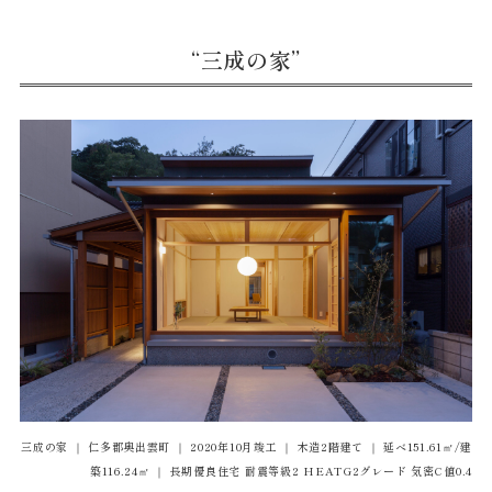
“三成の家”
三成の家 ｜ 仁多郡奥出雲町 ｜ 2020年10月竣工 ｜ 木造2階建て ｜ 延べ151.61㎡/建
築116.24㎡ ｜ 長期優良住宅 耐震等級2 HEATG2グレード 気密C値0.4