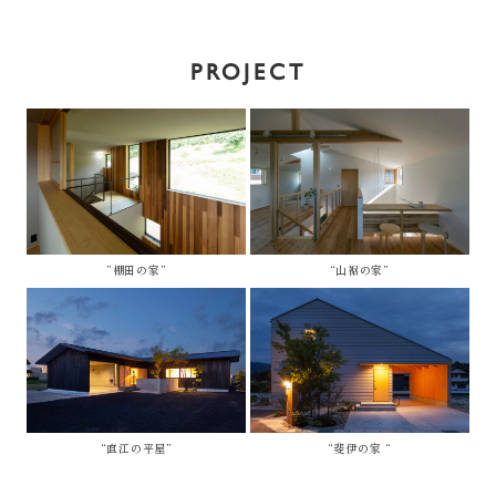
PROJECT
”棚田の家”
“山裾の家”
“直江の平屋”
“斐伊の家 “