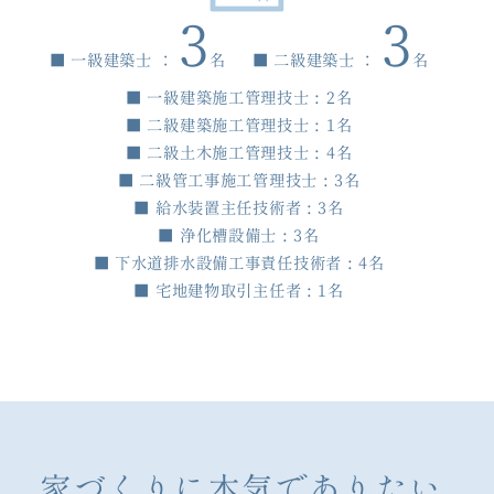
3
3
■ 一級建築士 ：
名
■ 二級建築士 ：
名
■ 一級建築施工管理技士 :
2
名
■ 二級建築施工管理技士 :
1
名
■ 二級土木施工管理技士 :
4
名
■ 二級管工事施工管理技士 :
3
名
■ 給水装置主任技術者 :
3
名
■ 浄化槽設備士 :
3
名
■ 下水道排水設備工事責任技術者 :
4
名
■ 宅地建物取引主任者 :
1
名
家づくりに本気でありたい。