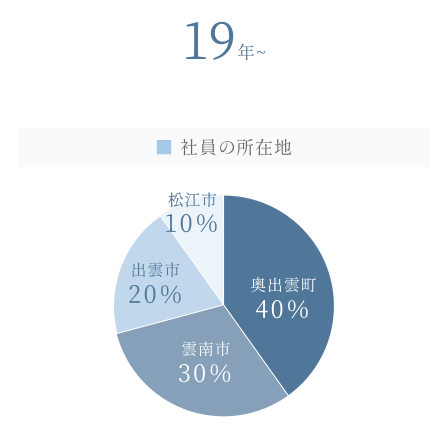
19
年
~
■
社員の所在地